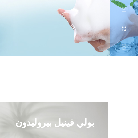
01
02
03
بولي فينيل بيروليدون