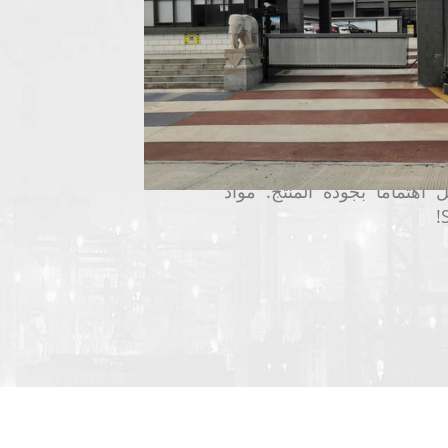
تحلبات السيليكون
والمكثفات
تم تصميم المنتجات لتقليل
اء المنتجات النهائية.
الكفاءة الأساسية لشركة Shengqing Materials هي الابتكار
ات المشتركة. نحن نهدف إلى
اهتمامًا بجودة المنتج. مواد