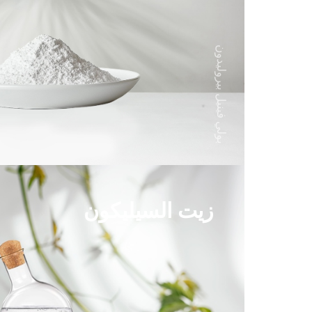
بولي فينيل بيروليدون
زيت السيليكون