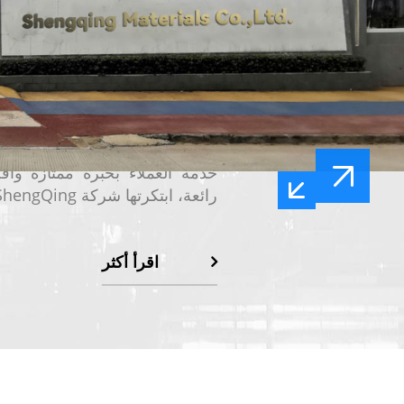
تتضمن سلسلة الفاعل بالسطح
ShengQing
سيليكون
السوائل,
مس
والمواد الخافضة للتوتر السطحي.
التكلفة الإجمالية للصيغة وتحسين أد
المستمر للسيليكون والبوليمر
خدمة العملاء بخبرة ممتازة وأقل 
رائعة، ابتكرتها شركة ShengQing!
اقرأ أكثر