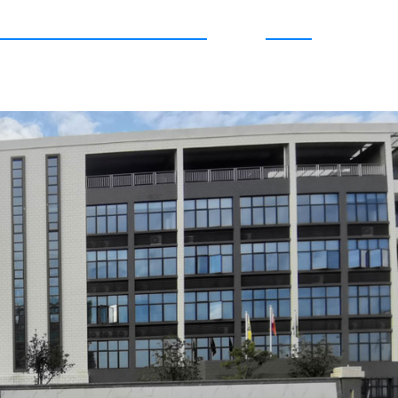
قوانغتشو engQing
كمواد SQ)، يقع في قوانغتشو
الإنتاج الذي يقع في يونفو، قوانغدو
وتجارة متكاملة، فإننا نقدم مجمو
الجودة للعناية الشخصية والرعاية 
وغيرها من الصناعات.