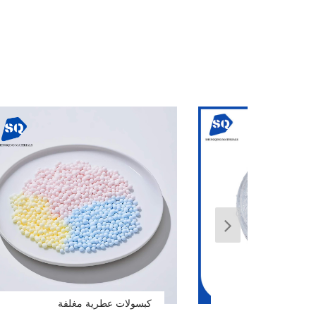
ون
كبسولات عطرية مغلفة
Cyclopentasiloxane و