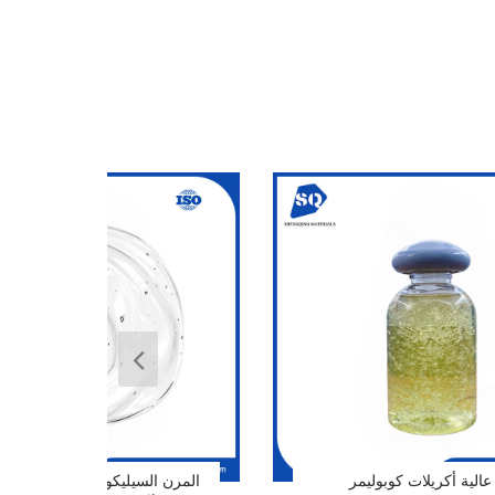
الية أكريلات كوبوليمر
المرن السيليكون