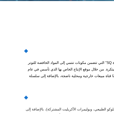
تقع شركة قوانغتشو شينغ تشينغ للتكنولوجيا الحيوية المحدودة في قوانغتشو، مقاطعة قوانغدونغ، الصين، ولها علامتان تجاريتان، واحدة هي "مادة SQ" التي تتضمن مكونات تنتمي إلى المواد الخافضة للتوتر
ًا مغلفًا وملونًا سائلًا وعناصر نشطة مبتكرة. من خلال موقع الإنتاج الخاص بها الذي تأسس في عام
ه 20,000 متر مربع يضم 35 مفاعلًا يمكن أن يتطابق مع إنتاج سنوي يبلغ 50,000 طن، ولديها أيضًا قناة مبيعات خارجية ومحلية ناضجة، بالإضافة إلى سلسلة
ي زيت)، ومستحلبات O/W (زيت في ماء)، والمكثف (مكثف الجلوكو الطبيعي، وبوليمرات الأكريليت المشتركة)، بالإضافة إلى