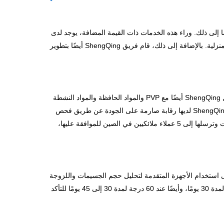
 وما إلى ذلك. وراء هذه الخدمات ذات القيمة المضافة، يوجد لدى
ShengQing 3 أطباء متخصصين في البوليمر والسيليكون، و4 مهندسي تركيبات من ذوي الخبرة في العناية بالبشرة والعناية بالشعر والرعاية المنزلية. بالإضافة إلى ذلك، قام فريق ShengQing أيضًا بتطوير
يتم إنتاج معظم المنتجات بواسطة ShengQing ويتم الاستعانة بمصادر خارجية لبعض العناصر من خلال اتفاقية تعاقد، بالإضافة إلى ذلك، تتعامل ShengQing أيضًا مع PVP والمواد الحافظة والمواد النشطة
حسب طلب بعض العملاء. بغض النظر عن المنتجات التي تنتجها ShengQing نفسها أو المنتجات التي يتم الحصول عليها من طرف ثالث، فإن ShengQing لديها رقابة صارمة على الجودة عن طريق فحص
العينة قبل تسليم الشحنة والاحتفاظ بالعينة لكل دفعة لمدة 360 يومًا. بالنسبة للمنتجات الجديدة المطورة، تنظم ShengQing عادةً إنتاج 3 دفعات وترسلها إلى 5 عملاء ملائكيين في الصين للموافقة عليها،
تهتم فقط بالحجم والسعر، تهتم ShengQing بالمنتج نفسه وأداء التطبيق. من ناحية، فإن ShengQing قادرة على استخدام الأجهزة المتقدمة لتحليل حجم الجسيمات واللزوجة
الداخلية وبنية المواد الخام وما إلى ذلك. من ناحية أخرى، تقوم ShengQing باختبار المكونات الرئيسية عند درجة حرارة 15 درجة تحت الصفر لمدة 30 يومًا، وأيضًا عند 60 درجة لمدة 30 إلى 45 يومًا للتأكد