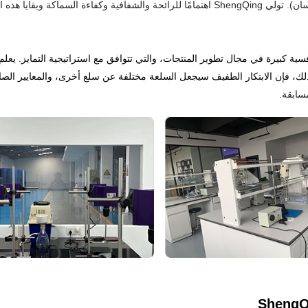
ة القيمة، تتمتع شركة ShengQing بقدرة تنافسية كبيرة في مجال تطوير المنتجات، والتي تتوافق مع استرا
سابقة.