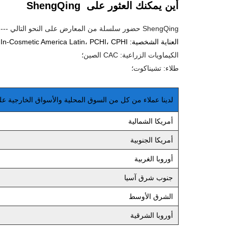
أين يمكنك العثور على ShengQing
ShengQing حضور سلسلة من المعارض على النحو التالي ---
العناية الشخصية: Cosmoprof Asia، In-Cosmetics Asia، In-Cosmetics Global، In-Cosmetic America Latin، PCHI، CPHI؛
الكيماويات الزراعية: CAC الصين؛
طلاء: تشيناكوت؛
لدينا عملاء من كل من السوق المحلية والأسواق الخارجية على
أمريكا الشمالية
أمريكا الجنوبية
أوروبا الغربية
جنوب شرق آسيا
الشرق الأوسط
أوروبا الشرقية