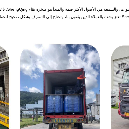
معظم عملاء ng
ليست كبيرة بما يكفي مقارنة بالمنتجين الرائدين، فإن ShengQing تعتز بشدة بالعملاء الذين يثقون بنا، وتحتا