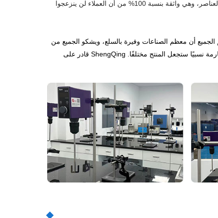
ثنائي الميثيكون الذي يحل محل سيليكون D5 (سيكلوبنتاسيلوكسان). تولي ShengQing اهتمامًا للرائحة والشفافية وكفاءة السماكة وبقايا هذه العناصر، وهي واثقة بنسبة 100% من أن العملاء لن ينزعجوا
تيجية التمايز. يعلم الجميع أن معظم الصناعات وفيرة بالسلع، ويشكو الجميع من
أن الأعمال التجارية هذه الأيام هي مجرد مقارنة الأسعار، ومع ذلك، فإن الابتكار الطفيف سيجعل السلعة مختلفة عن سلع أخرى، والمعايير الصارمة نسبيًا ستجعل المنتج مختلفًا. ShengQing قادر على