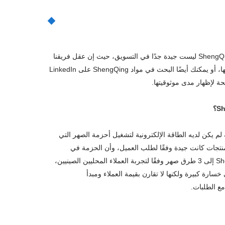
تعد الدعاية جزءًا من فريق تسويق ShengQing، وإلا فلن يعلم أحد بوجود مورد جيد في أقصى شرق آسيا؛ ثانيًا، إن ShengQing ليست جيدة جدًا في التسويق، حيث إن عقل فريقنا
الفني ومعرفته يحدان من المبالغة في قوة منتجاتنا؛ ثالثًا، إذا قمت بفحص البيانات المخصصة، فستجد بيانات المعاملات بين ShengQing وعملائها، أو يمكنك أيضًا البحث في مواد ShengQing على LinkedIn
م يكن لديه الطاقة الإلكترونية لتشغيل أحزمة الصهر التي
المختبر. أولاً للتأكد من أن معلمات المنتجات كانت جيدة وفقًا لطلب العميل، وأن الحزمة في
مستودع العميل كانت بحالة جيدة، وتوصلنا إلى استنتاج مفاده أن المشكلة الرئيسية هي طريقة التشغيل. بناءً على ذلك، توصلت فرق ShengQing إلى 3 طرق صهر وفقًا لتجربة العملاء المحليين الصينيين،
ية الكاملة إلى الصين على نفقتها، وهي خسارة كبيرة ولكنها لا تقارن بقيمة العملاء ومبدأ