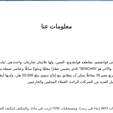
معلومات عنا
السطحي وسوائل السيليكون وتخصص السيليكون والبوليمرات؛ والآخر هو "SENCHIN" الذي يتضمن عطر
2018، تمتلك ShengQing موقع تصنيع مساحت
ل العديد من الشركات الرائدة.
العملاء المحليين والخارجيين.
من منظور المنتج، تتمتع ShengQing بقوة واضحة في مستحلبات W/O (ماء ف