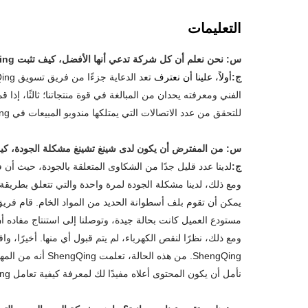
التعليمات
س: نحن نعلم أن كل شركة تدعي أنها الأفضل، كيف تثبت ShengQing أنها موثوقة؟
ج:
أولاً، علينا أن نعترف
للتحقق من عدد الاتصالات التي يمتلكها مندوبو المبيعات في ShengQing، والأكثر من ذلك، فإن ShengQing على استعداد لتزويدك بحالات ناجحة لإظهار مدى موثوقيتها.
س: من المفترض أن يكون لدى شينغ تشينغ
مشكلة الجودة، كيف ستتعامل شركة hengQing
ج:
لدينا عدد قليل جدًا من الشكاوى المتعلقة بالجودة، حيث أن فريق ShengQing جاد وصارم في مراقبة
ومع ذلك، لدينا مشكلة الجودة لمرة واحدة والتي تتعلق بطريقة
ShengQing. من هذه الحالة، تعلمت ShengQing أنه من المهم معرفة كل الجوانب بما في ذلك. حالة التشغيل في موقع العملاء قبل التحرك مع الطلبات.
نأمل أن يكون المحتوى أعلاه مفيدًا لك لمعرفة كيفية تعامل ShengQing مع الشكاوى ومبدأها.