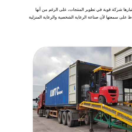
ShengQi يعرفون هذا الفريق منذ 5 إلى 10 سنوات، والسمعة هي الأصول الأكثر قيمة والمبدأ هو صخرة بقاء ShengQing. باعتبارها شركة قوية في تطوير المنتجات، على الرغم من أنها
ج إلى التصرف بشكل صحيح للحفاظ على سمعتها لأن صناعة الرعاية الشخصية والرعاية المنزلية