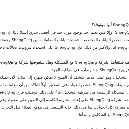
S مع المشكلة وهل ستعوضها شركة ShengQing؟
 الجودة.
 التشغيل، وهو عميل قديم اكتشف أن المنتج لا يمكن صهره إلى سائل لأن عميله ل
يمكن أن تقوم بلف أسطوانة الحديد من المواد الخام. قام فريق مبيعات ShengQing بفحص العينات في 
ومع ذلك، نظرًا لنقص الكهرباء، لم يتم قبول أي منها. أخيرًا، وافقت شركة ShengQing على إعادة الحاو