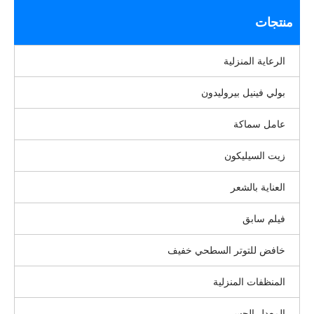
منتجات
الرعاية المنزلية
بولي فينيل بيروليدون
عامل سماكة
زيت السيليكون
العناية بالشعر
فيلم سابق
خافض للتوتر السطحي خفيف
المنظفات المنزلية
المعدل الحسي