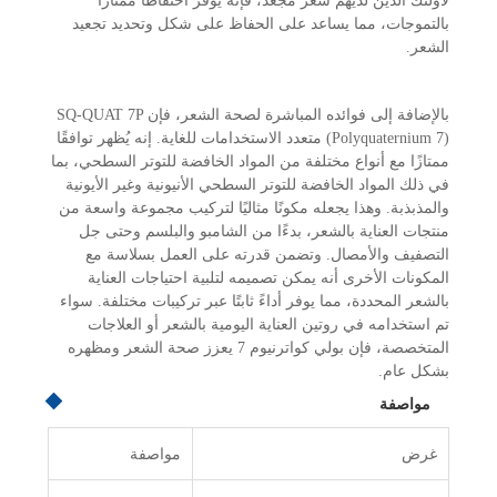
لأولئك الذين لديهم شعر مجعد، فإنه يوفر احتفاظًا ممتازًا
بالتموجات، مما يساعد على الحفاظ على شكل وتحديد تجعيد
الشعر.
بالإضافة إلى فوائده المباشرة لصحة الشعر، فإن SQ-QUAT 7P
(Polyquaternium 7) متعدد الاستخدامات للغاية. إنه يُظهر توافقًا
ممتازًا مع أنواع مختلفة من المواد الخافضة للتوتر السطحي، بما
في ذلك المواد الخافضة للتوتر السطحي الأنيونية وغير الأيونية
والمذبذبة. وهذا يجعله مكونًا مثاليًا لتركيب مجموعة واسعة من
منتجات العناية بالشعر، بدءًا من الشامبو والبلسم وحتى جل
التصفيف والأمصال. وتضمن قدرته على العمل بسلاسة مع
المكونات الأخرى أنه يمكن تصميمه لتلبية احتياجات العناية
بالشعر المحددة، مما يوفر أداءً ثابتًا عبر تركيبات مختلفة. سواء
تم استخدامه في روتين العناية اليومية بالشعر أو العلاجات
المتخصصة، فإن بولي كواترنيوم 7 يعزز صحة الشعر ومظهره
بشكل عام.
مواصفة
غرض
مواصفة