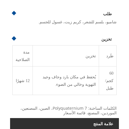
طلب
شامبو، بلسم للشعر، كريم زيت، غسول للجسم.
تخزين
مدة
طَرد
تخزين
الصلاحية
60
يُحفظ في مكان بارد وجاف وجيد
كجم/
12 شهرًا
التهوية وخالي من الضوء.
طبل
الكلمات الساخنة: Polyquaternium 7، الصين، المصنعين،
الموردين، المصنع، قائمة الأسعار
علامة المنتج