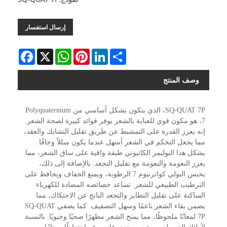
إرسال استفسار
Facebook
WhatsApp
X
Pinterest
LinkedIn
Share
وصف المنتج
SQ-QUAT 7P، الذي يتكون بشكل أساسي من Polyquaternium
7، هو مكون قوي للعناية بالشعر يوفر فوائد كبيرة لصحة الشعر.
إنه يعزز القدرة على التمشيط عن طريق تقليل التشابك والعقد،
مما يجعل التحكم في الشعر أسهل عندما يكون مبللاً وجافًا.
يشكل هذا البوليمر الكاتيوني طبقة واقية على ساق الشعر، مما
يعزز النعومة والنعومة مع تقليل التجعد. بالإضافة إلى ذلك،
يحبس البولي كواترنيوم 7 الرطوبة، ويمنع الجفاف ويحافظ على
الترطيب الطبيعي للشعر. تساعد خصائصه المضادة للكهرباء
الساكنة على تقليل التطاير والتجعد الناتج عن الاحتكاك، مما
يضمن بقاء الشعر ناعمًا وسهل التصفيف. كما يضفي SQ-QUAT
7P لمعانًا ملحوظًا، مما يمنح الشعر مظهرًا صحيًا وحيويًا. بالنسبة