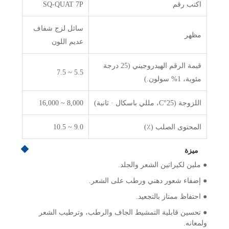
اكتب رقم
SQ-QUAT 7P
سائل لزج شفاف
مظهر
عديم اللون
قيمة الرقم الهيدروجيني (25 درجة
5.5 ~ 7.5
مئوية، 1% سولون.)
اللزوجة (25°C، مللي باسكال · ثانية)
8,000 ~ 16,000
المحتوى الصلب (٪)
9.0 ~ 10.5
ميزة
● ملين لكيراتين الشعر والجلد.
● إضفاء شعور دهني ورطب على الشعر.
● احتفاظ ممتاز بالتجعيد.
● تحسين قابلية التمشيط الجاف والرطب، وترطيب الشعر
ولمعانه.