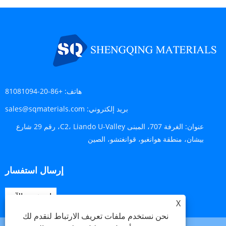
هاتف:
+86-20-81081094
بريد إلكتروني:
sales@sqmaterials.com
عنوان:
الغرفة 707، المبنى C2، Liando U-Valley، رقم 29 شارع
بيشان، منطقة هوانغبو، قوانغتشو، الصين
إرسال استفسار
استفسر الآن
X
نحن نستخدم ملفات تعريف الارتباط لنقدم لك