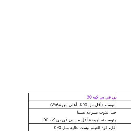
بي في بي كيه 30
متوسط ​​(أقل من K90، أعلى من VA64)
جيد، يذوب بسرعة نسبيا
متوسطة، لزوجة أقل من بي في بي كيه 90
أقل، قوة الفيلم ليست عالية مثل K90