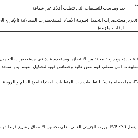
ب
جيد ومناسب للتطبيقات التي تتطلب أفلامًا غير شفافة
(تعزيز
مستحضرات التجميل (طويلة الأمد)، المستحضرات الصيدلانية (الإفراج ال
للرقابة، ملزمة)
زوجته، مثاليًا للتطبيقات التي تتطلب قوة لصق عالية وخصائص قوية لتشكيل الفيلم. يت
يتفوق PVP VA64 في تشكيل أفلام شفافة وناعمة ومرنة، بينما يعمل PVP K30، بوزنه الجزيئي العالي، عل