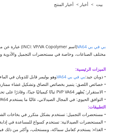
بيت
>
أخبار
>
أخبار المنتج
بي في بي VA64
مختلف الصناعات، وخاصة في مستحضرات التجميل والأدوية والمن
الميزات الرئيسية:
• ذوبان جيد:
بي في بي VA64
وهو بوليمر قابل للذوبان في الما
• خصائص اللصق: يتميز بخصائص التصاق وتشكيل غشاء ممتازة، و
• الاستقرار: يُظهر PVP VA64 ثباتًا كيميائيًا جيدًا، وقادرًا على تحمل اختلافات معينة في درجات الحرارة والرطوبة.
• التوافق الحيوي: في المجال الصيدلاني، غالبًا ما يستخدم PVP VA64 في تركيبات الأدوية نظرًا لتوافقه الحيوي الممتاز وسلامته.
التطبيقات:
• مستحضرات التجميل: تستخدم بشكل متكرر في بخاخات الشعر،
• المستحضرات الصيدلانية: تستخدم كسواغ للمساعدة في إذابة 
• الغذاء: يستخدم كعامل سماكة، ومستحلب، وأكثر من ذلك في ص