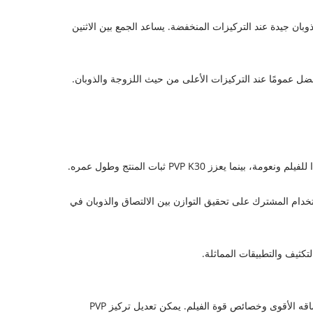
حية أخرى، يعمل PVP VA64 بشكل أفضل في الحفاظ على قابلية ذوبان جيدة عند التركيزات المنخفضة. يساعد الجمع بين الاثنين
PVP VA بقابلية أفضل للذوبان في الماء ويستخدم بشكل شائع في التركيبات التي تتطلب محاليل شفافة، في حين أن أداء PVP K30 أفضل عمومًا عند التركيزات الأعلى من حيث اللزوجة والذوبان.
ا يساعد PVP VA64 في ذوبان الدواء وامتصاصه. يساعد الاستخدام المشترك على تحقيق التوازن بين الالتصاق والذوبان في
• يتم عادةً تعديل نسبة PVP VA64 إلى PVP K30 بناءً على احتياجات التركيبة. بشكل عام، يمكن أن يكون تركيز PVP K30 أعلى قليلاً بسبب التصاقه الأقوى وخصائص قوة الفيلم. يمكن تعديل تركيز PVP