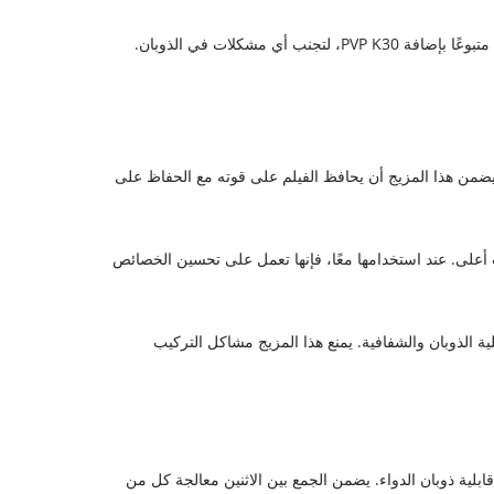
PVP VA6 في المرونة وتحسين قابلية الذوبان في الماء. يضمن هذا المزيج أن يحافظ الفيلم على قوته مع الحفاظ على
 عند التركيزات المنخفضة، مما يجعله مناسبًا للتركيبات منخفضة التركيز، بينما يوفر PVP K90 لزوجة وثبات أعلى. عند استخدامها معًا، فإنها تعمل على تحسين الخصائص
عتباره مكونًا منخفض الوزن الجزيئي، يعزز قابلية الذوبان والشفافية. يمنع هذا المزيج مشاكل التركيب
 يتم استخدام PVP K90 كمواد رابطة للأقراص أو كعامل تحرير متحكم فيه، في حين يمكن لـ PVP VA64 أن يعزز قابلية ذوبان الدواء. يضمن الجمع بين الاثنين معالجة كل من