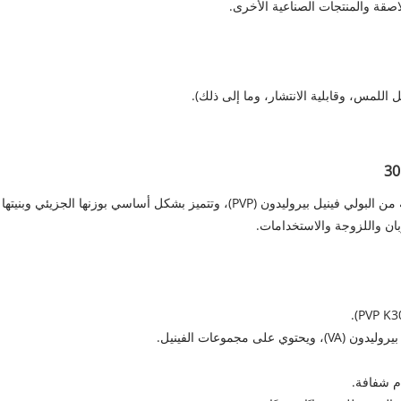
اصقة والمنتجات الصناعية الأخرى.
للمس، وقابلية الانتشار، وما إلى ذلك).
بي في بي VA64، وPVP K90، وPVP K30 هي مشتقات مختلفة من البولي فينيل بيروليدون 
وبان واللزوجة والاستخدامات.
ام شفافة.