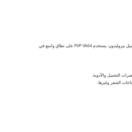
(اسم INCI: VP/VA Copolymer) عبارة عن مادة بوليمر يتم الحصول عليها عن طريق بلمرة بولي فينيل بيروليدون (PVP) مع فينيل بيروليدون. يستخدم PVP VA64 على نطاق واسع في
ضرات التجميل والأدوية.
اخات الشعر وغيرها.