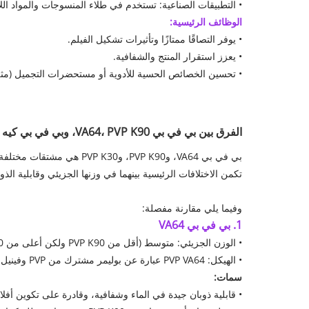
• التطبيقات الصناعية: تستخدم في طلاء المنسوجات والمواد الل
الوظائف الرئيسية:
• يوفر التصاقًا ممتازًا وتأثيرات تشكيل الفيلم.
• يعزز استقرار المنتج والشفافية.
• تحسين الخصائص الحسية للأدوية أو مستحضرات التجميل (مثل ا
الفرق بين
بي في بي VA64، PVP K90، وبي في بي كيه 30
تكمن الاختلافات الرئيسية بينهما في وزنها الجزيئي وقابلية الذ
وفيما يلي مقارنة مفصلة:
1. بي في بي VA64
• الوزن الجزيئي: متوسط ​​(أقل من PVP K90 ولكن أعلى من PVP K30).
• الهيكل: PVP VA64 عبارة عن بوليمر مشترك من PVP وفينيل بيروليدون (VA)، ويحتوي على مجموعات الفينيل.
سمات:
• قابلية ذوبان جيدة في الماء وشفافية، وقادرة على تكوين أفل