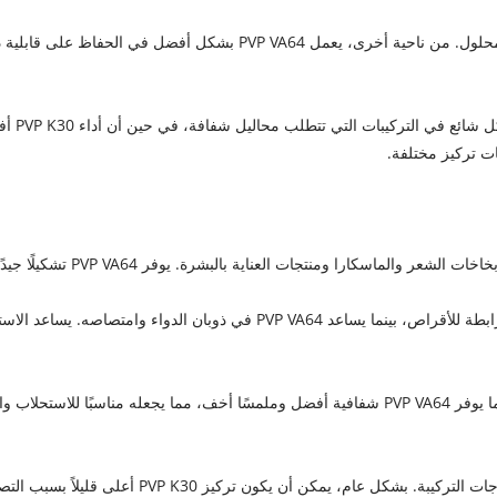
يعتبر PVP K30 ممتازًا في زيادة اللزوجة، مما يعزز انسيابية المحلول. من نا
يتمتع 64
ات تركيز مختلفة.
يمكن استخدام PVP K30 في أغلفة كبسولات الدواء أو كمواد رابطة للأقراص، بينم