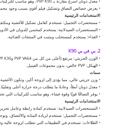
• معدل ذوبان أسرع مقارنة بـ PVP K90، وهو مناسب للتركيبات التي تتطلب ذوبانًا سريعًا.
• يعرض خصائص التصاق وتشكيل فيلم أقوى بسبب وجود مجموعات ا
الاستخدامات الرئيسية
• مستحضرات التجميل: تستخدم كعامل تشكيل للأغشية ومكثف، وت
• المستحضرات الصيدلانية: يستخدم كمحسن للذوبان في الأدوية
• الغذاء: يستخدم كمستحلب ومثبت في المنتجات الغذائية.
2. بي في بي K90
• الوزن الجزيئي: مرتفع (أعلى من كل من PVP VA64 وPVP K30).
• الهيكل: PVP خالص، بدون مجموعات الفينيل.
سمات
• وزن جزيئي عالي، مما يؤدي إلى لزوجة أكبر، وتكون الأغشية ال
• معدل ذوبان أبطأ، وعادةً ما يتطلب درجة حرارة أعلى وتقليبًا.
• يوفر التصاقًا قويًا وقوة غشاء، وهو مناسب للتركيبات التي تحتا
الاستخدامات الرئيسية
• المستحضرات الصيدلانية: تستخدم كمادة رابطة وعامل تحري
• مستحضرات التجميل: تستخدم لزيادة المتانة والالتصاق، وتوجد
• الطلاءات: تستخدم في التطبيقات التي تتطلب لزوجة عالية وقو