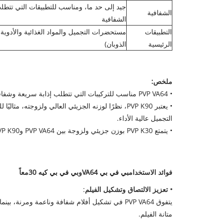
جيد إلى حد ما، ومناسب للتطبيقات التي تتطل
الشفافية
الشفافية
التطبيقات
مستحضرات التجميل والمواد الغذائية والأدوية 
الرئيسية
الذوبان)
ملخص:
• PVP VA64 مناسب للتركيبات التي تتطلب إذابة سريعة وشفافية جيدة، مع درجة معينة من الالتصاق. ويستخدم عادة في مستحضرات التجميل والمنتجات الغذائية.
• يعتبر PVP K90، نظرًا لوزنه الجزيئي العالي ول
التجميل عالية الأداء.
• يتمتع PVP K30 بوزن جزيئي ولزوجة بين PVP VA64 وPVP K90، مما يجعله مناسبًا للتطبيقات ذات المتطلبات المعتدلة لقوة الفيلم واللزوجة.
فوائد الاستخدام
بي في بي VA64
و
بي في بي كيه 30
معاً
• تعزيز الالتصاق وتشكيل الفيلم
:
متانة الفيلم.