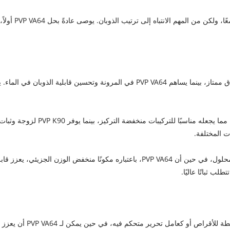
• يوفر PVP K90، بوزنه الجزيئي العالي، بنية غشاء قوية والتصاق ممتاز، بينما يساهم 4
• يُظهر PVP VA64 قابلية ذوبان جيدة
ات المختلفة.
• يعمل الوزن الجزيئي العالي لـ PVP K90 على تحسين ثبات المحلول، في حين أن PVP VA64، با
لب ثباتًا عاليًا.
في المستحضرات الصيدلانية،