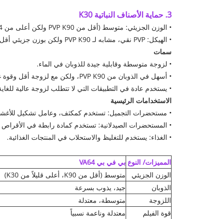
3. حماية الأصناف النباتية K30
• الوزن الجزيئي: متوسط ​​(أقل من PVP K90 ولكن أعلى من PVP VA64).
• الهيكل: PVP نقي، مشابه لـ PVP K90 ولكن بوزن جزيئي أقل.
سمات
• لزوجة متوسطة وقابلية جيدة للذوبان في الماء.
• أسهل في الذوبان من PVP K90، ولكن مع لزوجة أقل وقوة غشاء أضعف.
• يستخدم عادة في التطبيقات التي لا تتطلب لزوجة عالية للغاية
الاستخدامات الرئيسية
• مستحضرات التجميل: تستخدم كمكثف، وعامل تشكيل للأغشية،
• المستحضرات الصيدلانية: تستخدم كمادة رابطة في الأقراص 
• الغذاء: يستخدم للتغليظ والاستحلاب في المنتجات الغذائية.
المميزات/ النوع
بي في بي VA64
الوزن الجزيئي
متوسط ​​(أقل من K90، أعلى قليلاً من K30)
الذوبان
جيد، يذوب بسرعة
اللزوجة
متوسطة، معتدلة
قوة الفيلم
معتدلة وناعمة نسبياً