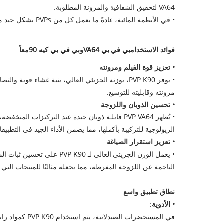
VA64 لتحقيق الشفافية والمرونة المطلوبة.
• في الأنظمة المائية، عادةً ما يعمل كل من PVPs بشكل جيد معًا، ولكن من المهم الانتباه إلى ترتيب الذوبان. يوصى عادةً بحل PVP VA64 أولاً، متبوعًا بإضافة PVP K30، لتجنب أي مشكلات في الذوبان.
فوائد الاستخدام
بي في بي VA64
و
بي في بي كيه 90
معاً
• تعزيز قوة الفيلم ومرونته
مرونته وقابليته للتوسيع.
• تحسين الذوبان واللزوجة
الريولوجية للتركيبة بأكملها، مما يضمن الأداء الجيد في التطبيق
• تعزيز استقرار الصياغة
الناجمة عن اللزوجة المفرطة، مما يجعله مثاليًا للمنتجات التي تتط
نطاق تطبيق واسع
• الأدوية
: