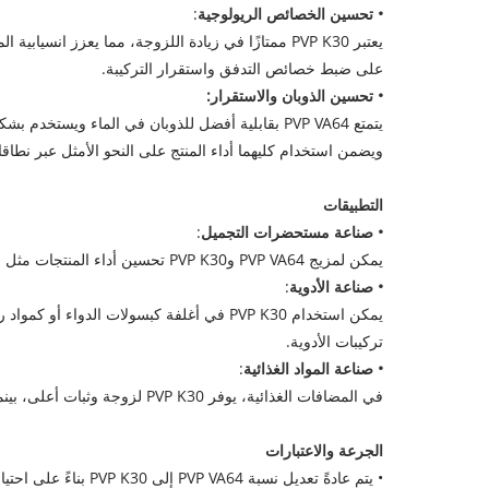
• تحسين الخصائص الريولوجية
:
على ضبط خصائص التدفق واستقرار التركيبة.
• تحسين الذوبان والاستقرار:
ويضمن استخدام كليهما أداء المنتج على النحو الأمثل عبر نطاق
التطبيقات
• صناعة مستحضرات التجميل
:
يمكن لمزيج PVP VA64 وPVP K30 تحسين أداء المنتجات مثل بخاخات الشعر والماسكارا ومنتجات العناية بالبشرة. يوفر PVP VA64 تشكيلًا جيدًا للفيلم ونعومة، بينما يعزز PVP K30 ثبات المنتج وطول عمره.
• صناعة الأدوية
:
تركيبات الأدوية.
• صناعة المواد الغذائية
:
في المضافات الغذائية، يوفر PVP K30 لزوجة وثبات أعلى، بينما يوفر PVP VA64 شفافية أفضل وملمسًا أخف، مما يجعله مناسبًا للاستحلاب والتكثيف والتطبيقات المماثلة.
الجرعة والاعتبارات