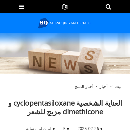
بيت
>
أخبار
>
أخبار المنتج
العناية الشخصية cyclopentasiloxane و
dimethicone مزيج للشعر
●
2025-02-26
●
5
●
اترك لي رسالة