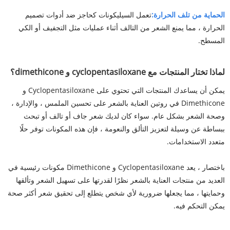
الحماية من تلف الحرارة:
تعمل السيليكونات كحاجز ضد أدوات تصميم
الحرارة ، مما يمنع الشعر من التالف أثناء عمليات مثل التجفيف أو الكي
المسطح.
لماذا تختار المنتجات مع cyclopentasiloxane و dimethicone؟
يمكن أن يساعدك المنتجات التي تحتوي على Cyclopentasiloxane و
Dimethicone في روتين العناية بالشعر على تحسين الملمس ، والإدارة ،
وصحة الشعر بشكل عام. سواء كان لديك شعر جاف أو تالف أو تبحث
ببساطة عن وسيلة لتعزيز التألق والنعومة ، فإن هذه المكونات توفر حلًا
متعدد الاستخدامات.
باختصار ، يعد Cyclopentasiloxane و Dimethicone مكونات رئيسية في
العديد من منتجات العناية بالشعر نظرًا لقدرتها على تسهيل الشعر وتألقها
وحمايتها ، مما يجعلها ضرورية لأي شخص يتطلع إلى تحقيق شعر أكثر صحة
يمكن التحكم فيه.