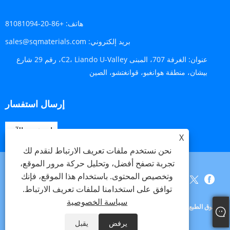
هاتف:
+86-20-81081094
بريد إلكتروني:
sales@sqmaterials.com
عنوان:
الغرفة 707، المبنى C2، Liando U-Valley، رقم 29 شارع
بيشان، منطقة هوانغبو، قوانغتشو، الصين
إرسال استفسار
استفسر الآن
X
نحن نستخدم ملفات تعريف الارتباط لنقدم لك
تجربة تصفح أفضل، وتحليل حركة مرور الموقع،
وتخصيص المحتوى. باستخدام هذا الموقع، فإنك
Links
Sitemap
RSS
XML
سياسة الخصوصية
توافق على استخدامنا لملفات تعريف الارتباط.
سياسة الخصوصية
حقوق الطبع والنشر © 2023 شركة Shengqing Materials Co., Ltd. جميع الحقوق
محفوظة.
يرفض
يقبل