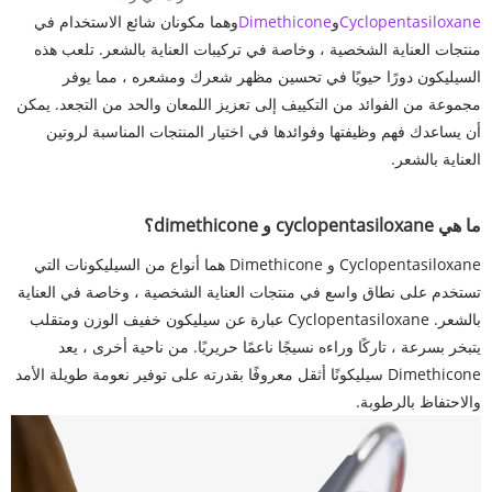
Cyclopentasiloxane
و
Dimethicone
وهما مكونان شائع الاستخدام في
منتجات العناية الشخصية ، وخاصة في تركيبات العناية بالشعر. تلعب هذه
السيليكون دورًا حيويًا في تحسين مظهر شعرك ومشعره ، مما يوفر
مجموعة من الفوائد من التكييف إلى تعزيز اللمعان والحد من التجعد. يمكن
أن يساعدك فهم وظيفتها وفوائدها في اختيار المنتجات المناسبة لروتين
العناية بالشعر.
ما هي cyclopentasiloxane و dimethicone؟
Cyclopentasiloxane و Dimethicone هما أنواع من السيليكونات التي
تستخدم على نطاق واسع في منتجات العناية الشخصية ، وخاصة في العناية
بالشعر. Cyclopentasiloxane عبارة عن سيليكون خفيف الوزن ومتقلب
يتبخر بسرعة ، تاركًا وراءه نسيجًا ناعمًا حريريًا. من ناحية أخرى ، يعد
Dimethicone سيليكونًا أثقل معروفًا بقدرته على توفير نعومة طويلة الأمد
والاحتفاظ بالرطوبة.