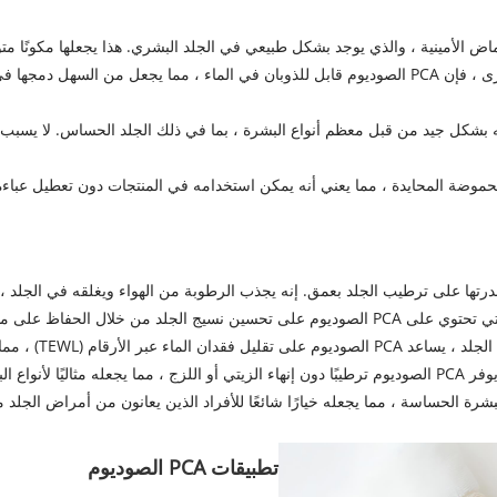
على عكس بعض عوامل الترطيب الأخرى ، فإن PCA الصوديوم قابل للذوبان في الماء ، مما يجع
له بشكل جيد من قبل معظم أنواع البشرة ، بما في ذلك الجلد الحساس. لا يسبب ت
طوبة ، وتقليل الخشونة ، وتعزيز المظهر السلس.
) ، مما يجعل الجلد رطبًا لفترات أطول.
نية والمزيجة.
تطبيقات PCA الصوديوم