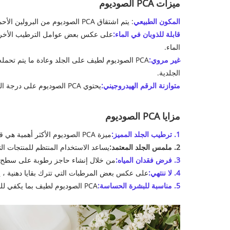
ميزات PCA الصوديوم
المكون الطبيعي
: يتم اشتقاق PCA الصوديوم من البرولين الأحماض الأمينية ، والذي يوجد بشكل طبيعي في الجلد البشري. هذا يجعلها مكونًا متوافقًا للغاية لمنتجات العناية بالبشرة.
قابلة للذوبان في الماء:
الماء.
غير مروي:
PCA الصوديوم لطيف على الجلد وعادة ما يتم تحم
الجلدية.
متوازنة الرقم الهيدروجيني:
يحتوي PCA الصوديوم على درجة الحموضة المحايدة ، مما يعني أنه يمكن استخدامه في المنتجات دون تعطيل عباءة الحمض الطبيعي للجلد.
مزايا PCA الصوديوم
1. ترطيب الجلد المميز:
ميزة PCA الصوديوم الأكثر أهمية هي قدرتها على ترطيب الجلد بعمق. إنه يجذب الرطوبة من الهواء ويغلقه في الجلد ، مما يجعله يشعر بالملطفة والنيابة.
2. ملمس الجلد المعتمد:
يساعد الاستخدام المنتظم للمنتجات التي تحتوي على PCA الصوديوم على تحسين نسيج الجلد من خلال الحفاظ على مستويات الر
3. فرض فقدان المياه:
من خلال إنشاء حاجز رطوبة على سطح الجلد ، يساعد PCA الصوديوم على تقليل فقدان الماء عبر الأرقام (TEWL
4. لا ننتهي:
على عكس بعض المرطبات التي تترك بقايا دهنية ، يوفر PCA الصوديوم ترطيبًا دون إنهاء الزيتي أو اللزج ، مما يجعله مثاليًا لأنواع البشرة الده
5. مناسبة للبشرة الحساسة:
PCA الصوديوم لطيف بما يكفي للبشرة الحساسة ، مما يجعله خيارًا شائعًا للأفراد الذين يعانون من أمراض الجلد مثل الأكزيما أو الوردية.