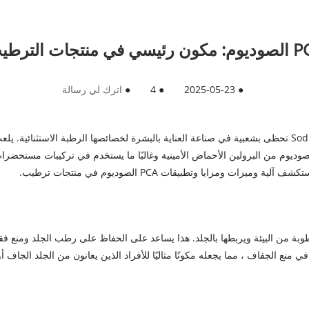
ئيسي في منتجات الترطيب
●
2025-05-23
●
4
●
اترك لي رسالة
Sodium PCA （Shengqing Name trade ： Sq-Moist 50L） تحظى بشعبية في صناعة العناية بالبشرة لخصائصها ا
د ، مما يجعله يشعر بالرطوبة والصحة. يتم اشتقاق PCA الصوديوم من البرولين الأحماض الأمينية وغالبًا ما 
ومزايا وتطبيقات PCA الصوديوم في منتجات ترطيب.
أنه يرسم الرطوبة من البيئة ويربطها بالجلد. هذا يساعد على الحفاظ على رطب الجلد و
ه. يعد PCA الصوديوم فعالًا للغاية في منع الجفاف ، مما يجعله مكونًا مثاليًا للأفراد الذين يعانون 