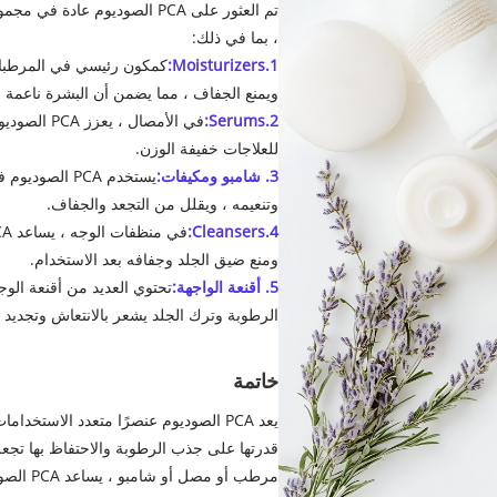
تم العثور على PCA الصوديوم 
، بما في ذلك:
1.Moisturizers:
ويمنع الجفاف ، مما يضمن أن البشرة ناعمة
2.Serums:
في الأمصال 
للعلاجات خفيفة الوزن.
3. شامبو ومكيفات:
يستخدم PCA ا
وتنعيمه ، ويقلل من التجعد والجفاف.
4.Cleansers:
ومنع ضيق الجلد وجفافه بعد الاستخدام.
5. أقنعة الواجهة:
الرطوبة وترك الجلد يشعر بالانتعاش وتجديد ش
خاتمة
يعد PCA الصوديوم عنصرًا متعدد الاستخ
قدرتها على جذب الرطوبة والاحتفاظ بها تجعله
مرطب أو