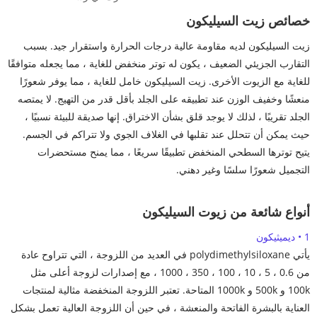
خصائص زيت السيليكون
زيت السيليكون لديه مقاومة عالية درجات الحرارة واستقرار جيد. بسبب
التقارب الجزيئي الضعيف ، يكون له توتر منخفض للغاية ، مما يجعله متوافقًا
للغاية مع الزيوت الأخرى. زيت السيليكون خامل للغاية ، مما يوفر شعورًا
منعشًا وخفيف الوزن عند تطبيقه على الجلد بأقل قدر من التهيج. لا يمتصه
الجلد تقريبًا ، لذلك لا يوجد قلق بشأن الاختراق. إنها صديقة للبيئة نسبيًا ،
حيث يمكن أن تتحلل عند تقلبها في الغلاف الجوي ولا تتراكم في الجسم.
يتيح توترها السطحي المنخفض تطبيقًا سريعًا ، مما يمنح مستحضرات
التجميل شعورًا سلسًا وغير دهني.
أنواع شائعة من زيوت السيليكون
1 • ديميثيكون
يأتي polydimethylsiloxane في العديد من اللزوجة ، التي تتراوح عادة
من 0.6 ، 5 ، 10 ، 100 ، 350 ، 1000 ، مع إصدارات لزوجة أعلى مثل
100k و 500k و 1000k المتاحة. تعتبر اللزوجة المنخفضة مثالية لمنتجات
العناية بالبشرة الفاتحة والمنعشة ، في حين أن اللزوجة العالية تعمل بشكل