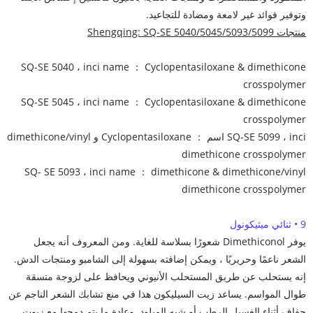
وتوفير فوائد غير لامعة ومضادة للتجاعيد.
منتجات Shengqing: SQ-SE 5040/5045/5093/5099
SQ-SE 5040 ، inci name ： Cyclopentasiloxane & dimethicone
crosspolymer
SQ-SE 5045 ، inci name ： Cyclopentasiloxane & dimethicone
crosspolymer
SQ-SE 5099 ، inci اسم ： Cyclopentasiloxane و dimethicone/vinyl
dimethicone crosspolymer
SQ- SE 5093 ، inci name ： dimethicone & dimethicone/vinyl
dimethicone crosspolymer
9 • ثنائي ميثيكونول
يوفر Dimethiconol شعورًا بسلاسة للغاية. ومن المعروف أنه يجعل
الشعر ناعمًا وحريريًا ، ويمكن إضافته بسهولة إلى الشامبو ومنتجات الدش.
إنه يستحلب عن طريق المستحلب الأنيوني ويحافظ على لزوجة متسقة
طوال المواسم. يساعد زيت السيليكون هذا في منع تشابك الشعر الناجم عن
جفاف أثناء الغسيل الرطب أو شبه المبلود. وعادة ما يتم دمجها مع زيوت