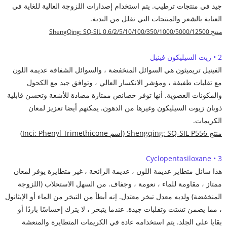
جيد في منتجات ترطيب. يتم استخدام إصدارات اللزوجة العالية للغاية في
العناية بالشعر والمنتجات التي تقلل من الندبة.
منتج ShengQing: SQ-SIL 0.6/2/5/10/100/350/1000/5000/12500
2 • زيت السيليكون فينيل
الفينيل تريميثون هي السوائل المنخفضة ، والسوائل الشفافة عديمة اللون
مع تقلبات طفيفة ، ومؤشر الانكسار العالي ، وتوافق جيد مع الكحول
والمكونات العضوية. أنها توفر خصائص ممتازة مضادة للأشعة وتحسن قابلية
ذوبان زيوت السيليكون وغيرها من الدهون. يمكنهم أيضا تعزيز لمعان
الكريمات.
منتج Shengqing: SQ-SIL P556 (اسم Inci: Phenyl Trimethicone)
3 • Cyclopentasiloxane
هذا سائل متطاير عديمة اللون ، عديمة الرائحة ، غير متطايرة يوفر لمعان
ممتاز ، مقاومة للماء ، نعومة ، وجفاف. من السهل الاستحلاب (اللزوجة
المنخفضة) ولديه معدل تبخر معتدل. إنه أبطأ من التبخر من الماء أو الإيثانول
، مما يضمن تشتت وتقلبات جيدة. عندما يتبخر ، لا يترك إحساسًا باردًا أو
بقايا على الجلد. يتم استخدامه عادة في الكريمات المتطايرة والمنعشة