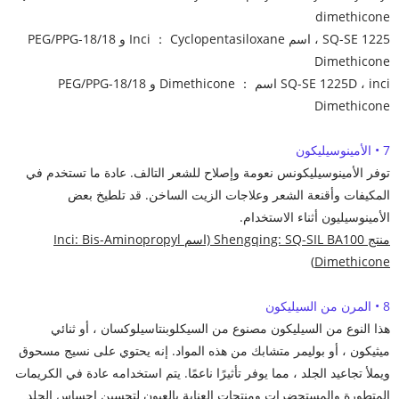
dimethicone
SQ-SE 1225 ، اسم Inci ： Cyclopentasiloxane و PEG/PPG-18/18
Dimethicone
SQ-SE 1225D ، inci اسم ： Dimethicone و PEG/PPG-18/18
Dimethicone
7 • الأمينوسيليكون
توفر الأمينوسيليكونس نعومة وإصلاح للشعر التالف. عادة ما تستخدم في
المكيفات وأقنعة الشعر وعلاجات الزيت الساخن. قد تلطيخ بعض
الأمينوسيليون أثناء الاستخدام.
منتج Shengqing: SQ-SIL BA100 (اسم Inci: Bis-Aminopropyl
Dimethicone)
8 • المرن من السيليكون
هذا النوع من السيليكون مصنوع من السيكلوبنتاسيلوكسان ، أو ثنائي
ميثيكون ، أو بوليمر متشابك من هذه المواد. إنه يحتوي على نسيج مسحوق
ويملأ تجاعيد الجلد ، مما يوفر تأثيرًا ناعمًا. يتم استخدامه عادة في الكريمات
المتطورة والمستحضرات ومنتجات العناية بالعيون لتحسين إحساس الجلد