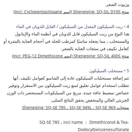
وزيوت الشعر.
منتج Shengqing: SQ-SIL D105 (اسم Inci: Cyclopentasiloxane)
4
• زيت السيليكون المعدل من السيليكون / القابل للذوبان في الماء
هذا النوع من زيت السيليكون قابل للذوبان في أنظمة الماء والإيثانول
والمستحلب ، مما يجعله مناسبًا كمرطب للجلد في أحجام العناية بالبشرة أو
كعامل تكييف في منتجات العناية بالشعر.
منتج Shengqing: SQ-SIL 400S (اسم Inci: PEG-12 Dimethicone)
5 • مستحلب السيليكون
تتم إضافة مستحلبات السيليكون عادة إلى الشامبو كعوامل تكييف. أنها
تتطلب استخدام عوامل تعليق لمنع زيت السيليكون من الاستقرار وتوفير
خصائص تمشيط جافة جيدة. مزيج من السيليكونات المستحضر ذات الوزن
الجزيئي العالي والمنخفض يحقق النتائج المثلى.
منتجات Shengqing: SQ-SE 785 ، SQ-SE 949L ، SQ-SE 969
SQ-SE 785 ، inci name ： Dimethiconol & Tea-
Dodecylbenzenesulfonate