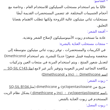
• الشامبو:
غالبًا ما يتم استخدام مستحلب السيليكون للاستخدام العام ، وخاصة مع
أحجام الجسيمات المختلفة. قد تتضمن المستحضرات القديمة أيضًا
مستحلبات ثنائي ميثيكون عالية اللزوجة ولكنها تتطلب الاهتمام بقضايا
التعليق.
• أقنعة الشعر:
عادة ما تستخدم زيوت الأمينوسيليكون لإصلاح الشعر وتغذية.
• منتجات مستحلب العناية بالبشرة:
في الكريمات والمستحضرات ، توفر زيوت ثنائي ميثيكون متوسطة إلى
منخفضة وسليمة فينيل شعورًا جديدًا للبشرة. يتم استخدام Dimethiconol
لتعديل شعور المنتج ، ويتم استخدام المرنة في منتجات العين وتركيبات
مكافحة التجاعيد لتعزيز النعومة وتوفير تأثير غير لامع.
(مثل
SQ-SIL C143 ，
اسم Inci ： Dimethicone و Dimethiconol)
• زيوت الشعر:
مزيج من cyclopentasiloxane و dimethicone (مثل
SQ-SIL B104
،
اسم inci ： cyclopentasiloxane و dimethicone
) يشكل نظام الزيت
المستخدم في زيوت العناية بالشعر.
• زيوت المصل: