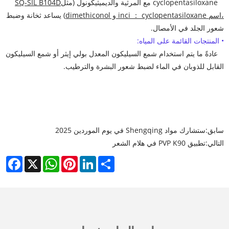
cyclopentasiloxane مع المرثية والديميثيكونول (مثل
SQ-SIL B104D
،
اسم inci ： cyclopentasiloxane و dimethiconol
) يساعد ثخانة وضبط
شعور الجلد في الأمصال.
• المنتجات القائمة على المياه:
عادةً ما يتم استخدام شمع السيليكون المعدل بولي إيثر أو شمع السيليكون
القابل للذوبان في الماء لضبط شعور البشرة والترطيب.
سابق:
ستشارك مواد Shengqing في يوم الموردين 2025
التالي:
تطبيق PVP K90 في هلام الشعر
cebook
WhatsApp
X
Pinterest
LinkedIn
Share