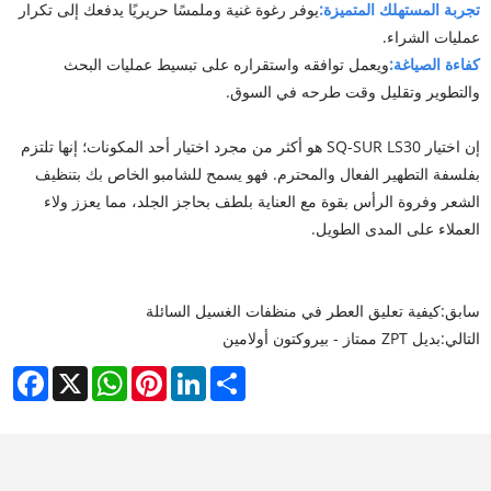
تجربة المستهلك المتميزة:
يوفر رغوة غنية وملمسًا حريريًا يدفعك إلى تكرار
عمليات الشراء.
كفاءة الصياغة:
ويعمل توافقه واستقراره على تبسيط عمليات البحث
والتطوير وتقليل وقت طرحه في السوق.
إن اختيار SQ-SUR LS30 هو أكثر من مجرد اختيار أحد المكونات؛ إنها تلتزم
بفلسفة التطهير الفعال والمحترم. فهو يسمح للشامبو الخاص بك بتنظيف
الشعر وفروة الرأس بقوة مع العناية بلطف بحاجز الجلد، مما يعزز ولاء
العملاء على المدى الطويل.
سابق:
كيفية تعليق العطر في منظفات الغسيل السائلة
التالي:
بديل ZPT ممتاز - بيروكتون أولامين
cebook
WhatsApp
X
Pinterest
LinkedIn
Share