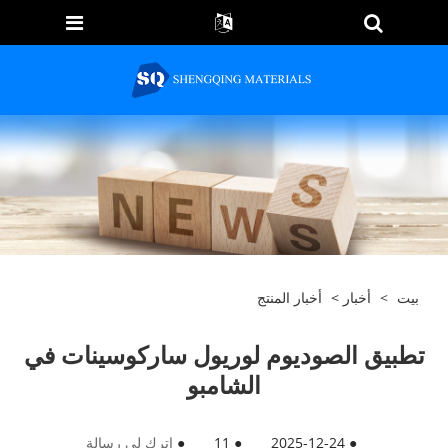
بيت
>
أخبار
>
أخبار المنتج
تطبيق الصوديوم لوريول ساركوسينات في
الشامبو
●
2025-12-24
●
11
●
اترك لي رسالة