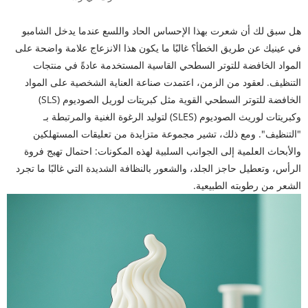
هل سبق لك أن شعرت بهذا الإحساس الحاد واللسع عندما يدخل الشامبو
في عينيك عن طريق الخطأ؟ غالبًا ما يكون هذا الانزعاج علامة واضحة على
المواد الخافضة للتوتر السطحي القاسية المستخدمة عادةً في منتجات
التنظيف. لعقود من الزمن، اعتمدت صناعة العناية الشخصية على المواد
الخافضة للتوتر السطحي القوية مثل كبريتات لوريل الصوديوم (SLS)
وكبريتات لوريث الصوديوم (SLES) لتوليد الرغوة الغنية والمرتبطة بـ
"التنظيف". ومع ذلك، تشير مجموعة متزايدة من تعليقات المستهلكين
والأبحاث العلمية إلى الجوانب السلبية لهذه المكونات: احتمال تهيج فروة
الرأس، وتعطيل حاجز الجلد، والشعور بالنظافة الشديدة التي غالبًا ما تجرد
الشعر من رطوبته الطبيعية.