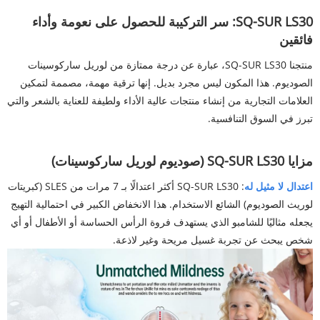
SQ-SUR LS30: سر التركيبة للحصول على نعومة وأداء
فائقين
منتجنا SQ-SUR LS30، عبارة عن درجة ممتازة من لوريل ساركوسينات
الصوديوم. هذا المكون ليس مجرد بديل. إنها ترقية مهمة، مصممة لتمكين
العلامات التجارية من إنشاء منتجات عالية الأداء ولطيفة للعناية بالشعر والتي
تبرز في السوق التنافسية.
مزايا SQ-SUR LS30 (صوديوم لوريل ساركوسينات)
اعتدال لا مثيل له
: SQ-SUR LS30 أكثر اعتدالًا بـ 7 مرات من SLES (كبريتات
لوريث الصوديوم) الشائع الاستخدام. هذا الانخفاض الكبير في احتمالية التهيج
يجعله مثاليًا للشامبو الذي يستهدف فروة الرأس الحساسة أو الأطفال أو أي
شخص يبحث عن تجربة غسيل مريحة وغير لاذعة.