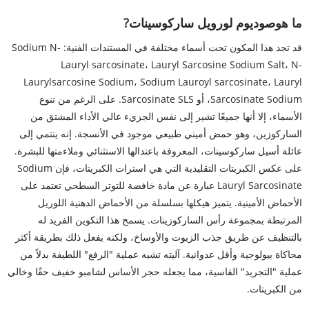
ما هو
صوديوم لورويل ساركوسينات
?
قد تجد هذا المكون تحت أسماء مختلفة في المستندات الفنية: Sodium N-
Lauryl sarcosinate، Lauryl Sarcosine Sodium Salt، N-
Laurylsarcosine Sodium، Sodium Lauroyl sarcosinate، Lauryl
Sarcosinate Sodium، أو Sarcosinate SLS. على الرغم من تنوع
الأسماء، إلا أنها جميعًا تشير إلى نفس الجزيء عالي الأداء المشتق من
الساركوزين، وهو حمض أميني طبيعي موجود في الأنسجة. إنه ينتمي إلى
عائلة أسيل ساركوسينات، المعروفة باعتدالها الاستثنائي وملاءمتها للبشرة.
على عكس الكبريتات التقليدية التي هي استرات الكبريتات، فإن Sodium
Lauryl Sarcosinate عبارة عن مادة خافضة للتوتر السطحي تعتمد على
الأحماض الأمينية. يتميز هيكلها بسلسلة من الأحماض الدهنية اللوريل
المرتبطة بمجموعة رأس الساركوزينات. يسمح هذا التكوين الفريد له
بالتنظيف عن طريق جذب الزيوت والأوساخ، ولكنه يفعل ذلك بطريقة أكثر
محاكاة بيولوجية وأقل عدوانية. آليته تشبه عملية "الرفع" اللطيفة بدلاً من
عملية "التجريد" القاسية، مما يجعله حجر الأساس لشامبو خفيف حقًا وخالي
من الكبريتات.