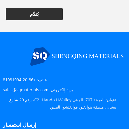
يُقدِّم
هاتف:
+86-20-81081094
بريد إلكتروني:
sales@sqmaterials.com
عنوان:
الغرفة 707، المبنى C2، Liando U-Valley، رقم 29 شارع
بيشان، منطقة هوانغبو، قوانغتشو، الصين
إرسال استفسار