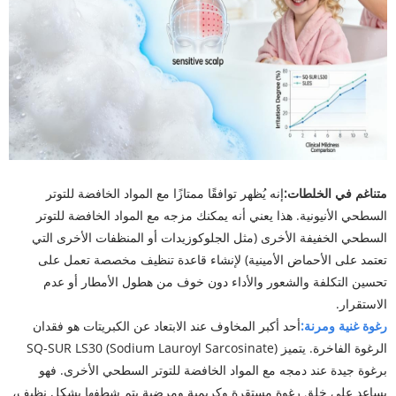
متناغم في الخلطات:
إنه يُظهر توافقًا ممتازًا مع المواد الخافضة للتوتر
السطحي الأنيونية. هذا يعني أنه يمكنك مزجه مع المواد الخافضة للتوتر
السطحي الخفيفة الأخرى (مثل الجلوكوزيدات أو المنظفات الأخرى التي
تعتمد على الأحماض الأمينية) لإنشاء قاعدة تنظيف مخصصة تعمل على
تحسين التكلفة والشعور والأداء دون خوف من هطول الأمطار أو عدم
الاستقرار.
رغوة غنية ومرنة:
أحد أكبر المخاوف عند الابتعاد عن الكبريتات هو فقدان
الرغوة الفاخرة. يتميز SQ-SUR LS30 (Sodium Lauroyl Sarcosinate)
برغوة جيدة عند دمجه مع المواد الخافضة للتوتر السطحي الأخرى. فهو
يساعد على خلق رغوة مستقرة وكريمية ومرضية يتم شطفها بشكل نظيف،