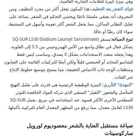
وهي ميزة كبيرة للعلامات التجارية العالمية.
فوائد الشعر بعد التنظيف:
هذا المكون يفعل أكثر من مجرد التنظيف. ومن
المعروف أنه يضفي ملمسًا ناعمًا ويحسن التحكم في الشعر. يساعد على
تقليل التطاير الساكن، مما يجعل الشعر أكثر نعومة وأسهل في التمشيط،
سواء كان رطبًا أو جافًا.
تنوع الصياغة:
يستقر SQ-SUR LS30 (Sodium Lauroyl Sarcosinate)
بشكل فعال في نطاق واسع من الأس الهيدروجيني من 5.5 إلى القلوية.
وهذا يجعله متعدد الاستخدامات بشكل لا يصدق، ومناسب ليس فقط
للشامبو المحايد أو الحمضي قليلاً ولكن أيضًا للتركيبات القائمة على الصابون
ومنظفات الوجه ذات الأحماض الخفيفة، مما يسمح بتوسيع خطوط الإنتاج
عبر الفئات.
"المهدئ" التآزري
: الميزة الوظيفية الرئيسية هي قدرته على تقليل التهيج
المتأصل والشعور "الثقيل" المتبقي الذي تتركه المواد الخافضة للتوتر
السطحي الأخرى الأكثر قسوة. عند استخدامه في مزيج، يعمل SQ-SUR
LS30 كعامل معتدل، مما يرفع من المظهر المعتدل العام للتركيبة بأكملها.
صياغة مستقبل العناية بالشعر مع
صوديوم لورويل
ساركوسينات