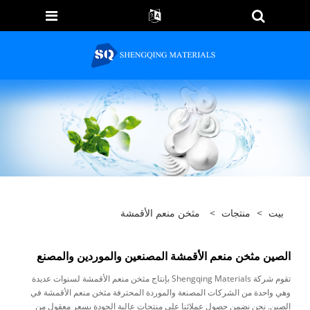
بيت
>
منتجات
>
مثخن منعم الأقمشة
الصين مثخن منعم الأقمشة المصنعين والموردين والمصنع
تقوم شركة Shengqing Materials بإنتاج مثخن منعم الأقمشة لسنوات عديدة
وهي واحدة من الشركات المصنعة والموردة المحترفة مثخن منعم الأقمشة في
الصين. نحن نضمن حصول عملائنا على منتجات عالية الجودة بسعر معقول من