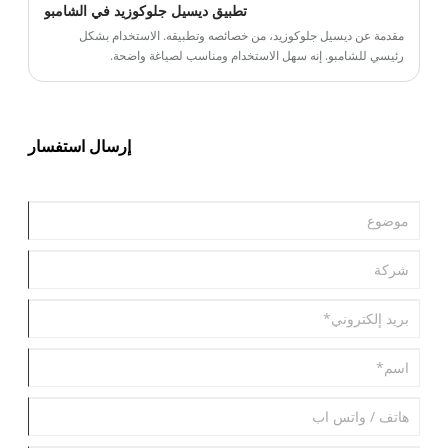
تطبيق ديسيل جلوكوزيد في الشامبو
العالية والأحماض القوية والقلويات القوية. تُستخدم هذه العوامل الدافعة
على نطاق واسع في الصناعات مثل إزالة اللاتكس ، وتحجيم النسيج ،
مقدمة عن ديسيل جلوكوزيد، من خصائصه وتطبيقه. الاستخدام بشكل
وتخمير الغذاء ، والطيد الحيوي ، والطلاء ، والبتروكيماويات ، وصنع الورق ،
رئيسي للشامبو. إنه سهل الاستخدام ومناسب لصياغة واضحة.
والتنظيف الصناعي للقضاء على الرغوة الضارة المتولدة أثناء الإنتاج.
إرسال استفسار