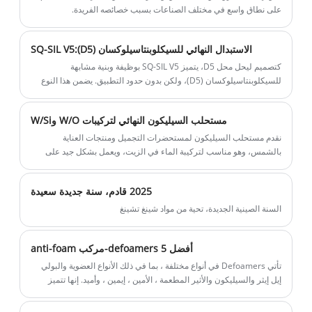
على نطاق واسع في مختلف الصناعات بسبب خصائصه الفريدة.
الاستبدال النهائي للسيكلوبنتاسيلوكسان (D5):SQ-SIL V5
كتصميم ليحل محل D5، يتميز SQ-SIL V5 بوظيفة وبنية مشابهة
للسيكلوبنتاسيلوكسان (D5)، ولكن بدون حدود التطبيق. يضمن هذا النوع
من ثنائي الميثيكون، بتطايره المعتدل، بقاءه على الجلد أو سطح الشعر،
مما يوفر مظهرًا لامعًا وواضحًا يعزز توهجك الطبيعي.
مستحلب السيليكون النهائي لتركيبات W/O وW/Si
نقدم مستحلب السيليكون لمستحضرات التجميل ومنتجات العناية
بالشمس، وهو مناسب لتركيبة الماء في الزيت، ويعمل بشكل جيد على
كفاءة السماكة.
2025 قادم، سنة جديدة سعيدة
السنة الصينية الجديدة، تحية من مواد شينغ تشينغ
أفضل 5 defoamers-مركب anti-foam
تأتي Defoamers في أنواع مختلفة ، بما في ذلك الأنواع العضوية والبولي
إيل إيثر والسيليكون والأثير المطعمة ، الأمين ، إيمين ، وأميد. إنها تتميز
بسرعان التمييز السريع ، وقمع رغوة طويل الأمد ، ومجموعة واسعة من
الوسائط المعمول بها ، وحتى تعمل في بيئات قاسية مثل درجات الحرارة