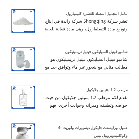
عامل التجميل المضاد للقشرة كليمبازول
تعتبر شركة Shengqing شركة رائدة في إنتاج
وتوزيع مادة التسلقازول، وهي مادة فعالة للغاية
مضادة للقشرة. بفضل خبرتنا العميقة في مكونات
العناية الشخصية، نقوم بصياغة حلول مخصصة
شامبو فينيل السيليكون فينيل تريميثيكون
مصممة للأسواق العالمية. إن التزامنا ببناء
شامبو فينيل السيليكون فينيل تريميثيكون هو
شراكات دائمة يتيح لنا التعاون بشكل وثيق مع
مطالب مثالي مع شعور غير ماء وتوافق جيد مع
العملاء، مما يضمن أننا نمهد الطريق لتحقيق
مكونات مستحضرات التجميل. لذلك يتم
الرخاء المتبادل. معًا، دعونا نتحد لتحقيق النجاح
استخدامه على نطاق واسع في منتجات العناية
ودفع الابتكار في صناعة العناية الشخصية.
مرطب 1,2-بنتيلين جلايكول
بالجلد والشعر ، مثل كريمات الجسم
نقدم لكم مرطب 1,2-بنتيلين جلايكول من حيث
والمستحضرات ، ومنتجات واقية من الشمس ،
خواصه وتطبيقه وميزاته وجوانب أخرى، فهو
ومنتجات المكياج ، ومزيلات الزحافات ، ومضادات
يستخدم على نطاق واسع في مستحضرات
التعرق ، ومكيفات الشعر وما إلى ذلك.
التجميل كمرطب ومواد حافظة، وهو خفيف
عميل بيرليسنت جليكول ديسييرات ولوريث -4
ومتوافق مع المكونات المختلفة.
وكوكاميدوبروبيل بيتين