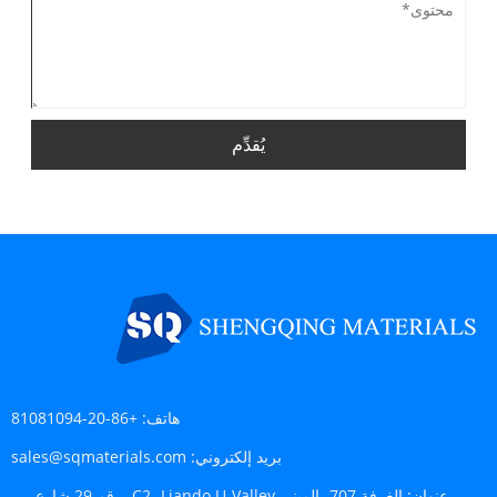
يُقدِّم
هاتف:
+86-20-81081094
بريد إلكتروني:
sales@sqmaterials.com
عنوان:
الغرفة 707، المبنى C2، Liando U-Valley، رقم 29 شارع