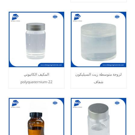
لزوجة متوسطة زيت السيليكون
المكيف الكاتيوني
شفاف
polyquaternium-22