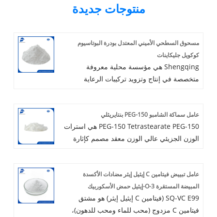
منتوجات جديدة
مسحوق السطحي الأميني المعتدل بودرة البوتاسيوم
كوكويل جليكاينات
Shengqing هي مؤسسة محلية معروفة
متخصصة في إنتاج وتزويد تركيبات الرعاية
الشخصية. مع التركيز على المنظفات المنزلية
لتنظيف الأرضية وتنظيف الأرضيات ، أصبح
عامل سماكة الشامبو PEG-150 بنتايريثلي
Shengqing رائدة في السوق بسعرها التنافسي
PEG-150 Tetrastearate PEG-150 هي استرات
ومزايا الصياغة الفريدة. تلتزم Shengqing ببناء
الوزن الجزيئي عالي الوزن معقد مصمم كإثارة
شراكات دائمة مع العملاء من خلال توفير منتجات
للأداء المتميز لأنظمة المنظفات المائية. يتم
عالية الجودة وخدمة ممتازة. ندعو بإخلاص
استخدام Tetrastearate PEG-150
الشركاء المحتملين للانضمام إلينا وتصبح مزودًا
عامل تبييض فيتامين C إيثيل إيثر مضادات الأكسدة
PENTAERYTHRITYL في كل من منتجات
موثوقًا بحلول العناية الشخصية في السوق
المبيضة المستقرة 3-O-إيثيل حمض الأسكوربيك
الشطف والإجازة ، مع استخدام سائد في تركيبات
الصينية من أجل المنفعة المتبادلة.
SQ-VC E99 (فيتامين C إيثيل إيثر) هو مشتق
الشطف. لديها أداء ممتاز على زيادة اللزوجة.
فيتامين C مزدوج (محب للماء ومحب للدهون)،