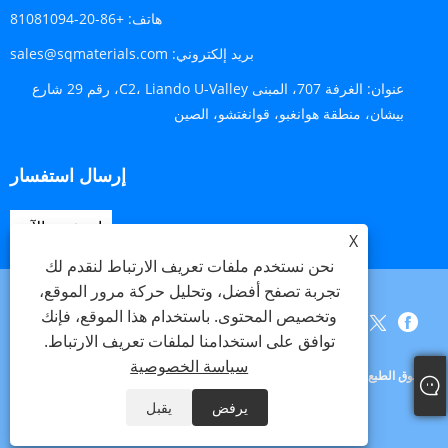
هاتف:
+86-20-81081094
بريد إلكتروني:
sales@sqmaterials.com
عنوان:
الغرفة 707، المبنى C2، Liando U-Valley، رقم 29 شارع
بيشان، منطقة هوانغبو، قوانغتشو، الصين
إرسال استفسار
استفسر الآن
X
نحن نستخدم ملفات تعريف الارتباط لنقدم لك
تجربة تصفح أفضل، وتحليل حركة مرور الموقع،
وتخصيص المحتوى. باستخدام هذا الموقع، فإنك
Links
Sitemap
RSS
XML
سياسة الخصوصية
توافق على استخدامنا لملفات تعريف الارتباط.
سياسة الخصوصية
حقوق الطبع والنشر © 2023 شركة Shengqing Materials Co., Ltd. جميع الحقوق
محفوظة.
يرفض
يقبل