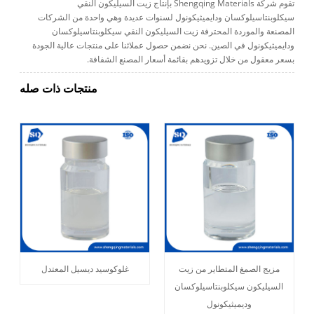
تقوم شركة Shengqing Materials بإنتاج زيت السيليكون النقي
سيكلوبنتاسيلوكسان ودايميثيكونول لسنوات عديدة وهي واحدة من الشركات
المصنعة والموردة المحترفة زيت السيليكون النقي سيكلوبنتاسيلوكسان
ودايميثيكونول في الصين. نحن نضمن حصول عملائنا على منتجات عالية الجودة
بسعر معقول من خلال تزويدهم بقائمة أسعار المصنع الشفافة.
منتجات ذات صله
مزيج الصمغ المتطاير من زيت
غلوكوسيد ديسيل المعتدل
السيليكون سيكلوبنتاسيلوكسان
وديميثيكونول