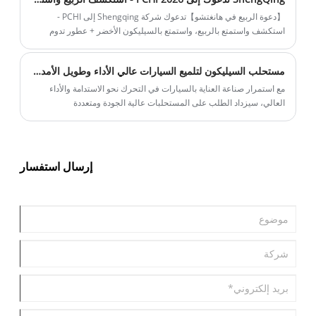
【دعوة الربيع في هانغتشو】تدعوك شركة Shengqing إلى PCHI -
استكشف واستمتع بالربيع، واستمتع بالسيليكون الأخضر + عطور تدوم
طويلاً
مستحلب السيليكون لتلميع السيارات عالي الأداء وطويل الأمد ومقاوم للماء
مع استمرار صناعة العناية بالسيارات في التحرك نحو الاستدامة والأداء
العالي، سيزداد الطلب على المستحلبات عالية الجودة ومتعددة
الاستخدامات. إن منتج SQ-PG E10 من ShengQing، بقدرته الممتازة على
الاستحلاب، وظروف التحضير المرنة، والتشطيب الجديد، والتوافق الجيد،
في وضع جيد لتلبية هذا الطلب المتزايد. فهو لا يساعد الشركات المصنعة
على التغلب على قيود المستحلبات التقليدية فحسب، بل يتيح أيضًا تطوير
إرسال استفسار
منتجات العناية بالسيارات المبتكرة وعالية الأداء التي تلبي الاحتياجات
المتطورة للمستهلكين.