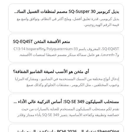
المعتدلة وتكلفة أرخص مقارنة مع السطحي
الأميني ، ومن السهل سماكة النظام. في غضون
بديل كربومير SQ-Susper 30 مصمم لمنظفات الغسيل السائلة والشامبو
ذلك ، يمكن أن يكون هذا المنتج خاليًا من المواد
بديل كربومير، قدرة تعليق أفضل، وملح أكثر في النظام، وتوافق واسع مع
الحافظة عندما تكون قيمة الرقم الهيدروجيني
قيمة الرقم الهيدروجيني.
أعلى من 10.
منعم الأقمشة المثخن SQ-EQ45T
SQ-EQ45T، المعروف باسم Polyquaternium-33 وC13-14 Isoparaffin
وLaureth-7، هو عامل سماكة مبتكر مصمم خصيصًا لمنعمات الأقمشة.
يُحدث هذا المنتج الاستثنائي ثورة في عملية الصياغة من خلال تقديم فوائد
رائعة تميزه عن الحلول الأخرى المتوفرة في السوق.
أي مثخن هو الأنسب لصيغة الشامبو الشفافة؟
إدخال أنواع مختلفة من السمك المستخدمة في الشامبو ، ومشاركة المزايا
وعيوب المختلفين ، مثل الكربومر ، مشتقات الجلوكو وكذلك صمغ
xanthum ، إلخ.
مستحلب السيليكون SQ-SE 349: أساس التركيبة عالي الأداء للعناية بالسيارات
نقدم لكم مستحلب السيليكون المستخدم للعناية بالسيارات من حيث
خصائصه وتطبيقه وكفاءته الأساسية. يتميز SQ-SE 349 بأداء ممتاز وقادر
على توفير التكلفة للعملاء.
ShengQing تدعوك إلى PCHI 2026 - استكشف الربيع واستمتع به، واستمتع بالسيليكون الأخضر والعطور طويلة الأمد