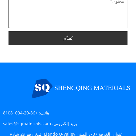
يُقدِّم
هاتف:
+86-20-81081094
بريد إلكتروني:
sales@sqmaterials.com
عنوان:
الغرفة 707، المبنى C2، Liando U-Valley، رقم 29 شارع