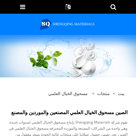
بيت
>
منتجات
>
مسحوق الخيال العلمي
الصين مسحوق الخيال العلمي المصنعين والموردين والمصنع
تقوم شركة Shengqing Materials بإنتاج مسحوق الخيال العلمي لسنوات عديدة
وهي واحدة من الشركات المصنعة والموردة المحترفة مسحوق الخيال العلمي في
الصين. نحن نضمن حصول عملائنا على منتجات عالية الجودة بسعر معقول من