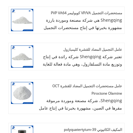
مستحضرات التجميل VP/VA كوبوليمر PVP VA64
Shengqing هي شركة مصنعة وموردة بارزة
مشهورة بخبرتها في إنتاج مستحضرات التجميل
VPVA Copolymer PVP VA64. مع التركيز على
تطبيقات العناية الشخصية، وضعت Shengqing
عامل التجميل المضاد للقشرة كليمبازول
نفسها كشركة رائدة في توفير مكونات عالية
تعتبر شركة Shengqing شركة رائدة في إنتاج
الجودة لتلبية المتطلبات المتطورة للسوق الدولية.
وتوزيع مادة التسلقازول، وهي مادة فعالة للغاية
تلتزم Shengqing ببناء شراكات طويلة الأمد مع
مضادة للقشرة. بفضل خبرتنا العميقة في مكونات
العملاء بينما تسعى جاهدة لتكون حليفهم الموثوق
العناية الشخصية، نقوم بصياغة حلول مخصصة
به في الصين.
عامل مستحضرات التجميل المضاد للقشرة OCT
مصممة للأسواق العالمية. إن التزامنا ببناء
Piroctone Olamine
شراكات دائمة يتيح لنا التعاون بشكل وثيق مع
Shengqing، شركة مصنعة وموردة مرموقة
العملاء، مما يضمن أننا نمهد الطريق لتحقيق
مقرها في الصين، مشهورة بخبرتنا في إنتاج عامل
الرخاء المتبادل. معًا، دعونا نتحد لتحقيق النجاح
التجميل المضاد للقشرة OCT piroctone
ودفع الابتكار في صناعة العناية الشخصية.
olamine. لا يوفر خط منتجاتنا الشامل مزايا
المكيف الكاتيوني polyquatertyium-39
تسعير استثنائية فحسب، بل يوفر أيضًا وظائف