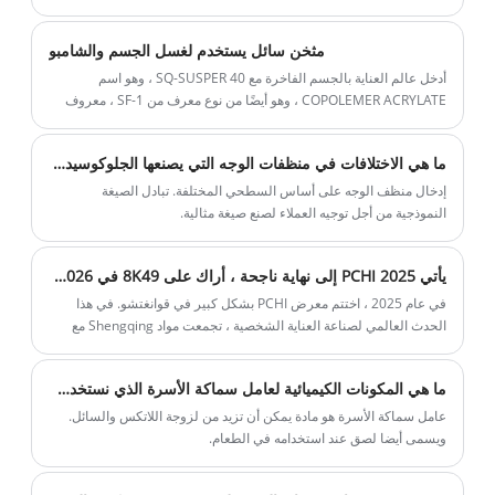
مثخن سائل يستخدم لغسل الجسم والشامبو
أدخل عالم العناية بالجسم الفاخرة مع SQ-SUSPER 40 ، وهو اسم
COPOLEMER ACRYLATE ، وهو أيضًا من نوع معرف من SF-1 ، معروف
في صناعة العناية الشخصية باعتباره مثخنًا نموذجيًا للاستخدام. كمنتج
للابتكار المتطور ، يعمل SQ-SUSPER 40 بمثابة مثخن سائل وعامل تثبيت ،
ما هي الاختلافات في منظفات الوجه التي يصنعها الجلوكوسيد الألكيل أو كوكامدوبروبيل بيتين أو السطحي الأميني
مما يوفر فوائد لا مثيل لها ترفع الدش العادي إلى طقوس غير عادية. مثالي
لكل من الحرفيين الصغار والمصنعين الكبار ، من السر لصياغة غسلات
إدخال منظف الوجه على أساس السطحي المختلفة. تبادل الصيغة
الجسم الآسر التي تشغل الحواس وتعزز صحة الجلد.
النموذجية من أجل توجيه العملاء لصنع صيغة مثالية.
يأتي PCHI 2025 إلى نهاية ناجحة ، أراك على 8K49 في Hangzhou Pchi 2026
في عام 2025 ، اختتم معرض PCHI بشكل كبير في قوانغتشو. في هذا
الحدث العالمي لصناعة العناية الشخصية ، تجمعت مواد Shengqing مع
العديد من نخبة الصناعة للاحتفال بهذه المناسبة المهمة.
ما هي المكونات الكيميائية لعامل سماكة الأسرة الذي نستخدمه عادة؟
عامل سماكة الأسرة هو مادة يمكن أن تزيد من لزوجة اللاتكس والسائل.
ويسمى أيضا لصق عند استخدامه في الطعام.