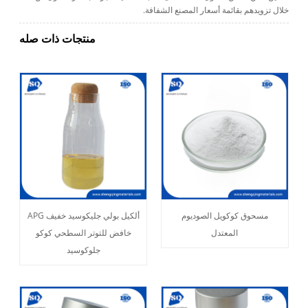
خلال تزويدهم بقائمة أسعار المصنع الشفافة.
منتجات ذات صله
مسحوق كوكويل الصوديوم
ألكيل بولي جليكوسيد خفيف APG
المعتدل
خافض للتوتر السطحي كوكو
جلوكوسيد