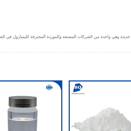
Sh بإنتاج كليمبازول لسنوات عديدة وهي واحدة من الشركات المصنعة والموردة المحترفة كليمب