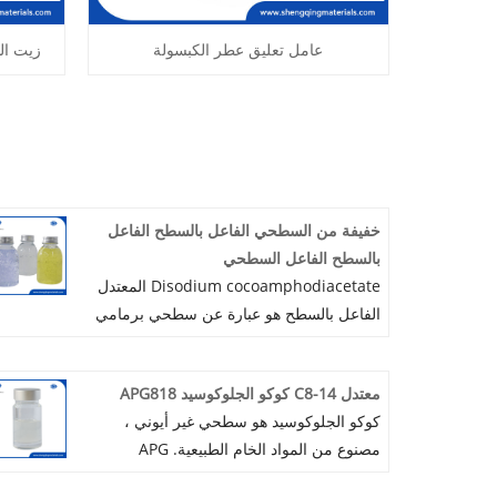
عامل تعليق عطر الكبسولة
زيت الس
خفيفة من السطحي الفاعل بالسطح الفاعل
بالسطح الفاعل السطحي
Disodium cocoamphodiacetate المعتدل
الفاعل بالسطح هو عبارة عن سطحي برمامي
معتدل من اللون الضوئي ، اللزوجة المعتدلة ،
تهيج منخفض ، قابلية الرغوة العالية ، القدرة
معتدل C8-14 كوكو الجلوكوسيد APG818
على السمك العالية. يستخدم
كوكو الجلوكوسيد هو سطحي غير أيوني ،
Cocoamphodiacetate على نطاق واسع في
مصنوع من المواد الخام الطبيعية. APG
الشامبو المعتدل ، وغسل الجسم ، ومنظف
Surfactant C8-14 كوكو الجلوكوسيد معتدل
الوجه ، والصابون اليدوي ، ومنتجات الحلاقة