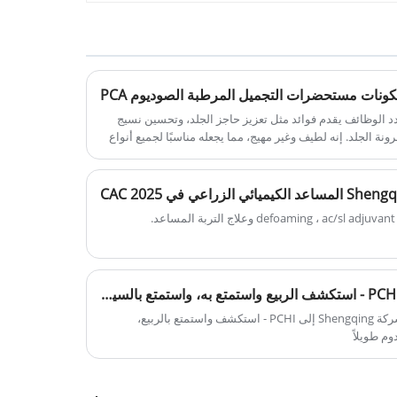
تربة تحتوي على مادة كيميائية عالية الجودة
نجاح المشترك.
خصصة في التحكم في تآكل التربة وتعزيز
رب المياه. يتم استخدامه لري التربة وري
تربة السطحية للمحاصيل، وتحقيق آثاره من
ونات مستحضرات التجميل المرطبة الصوديوم PCA
ال تجميع جزيئات التربة الدقيقة غير
مستقرة.
ي ومتعدد الوظائف يقدم فوائد مثل تعزيز حاجز الجلد، وتحسين نسيج
ونة الجلد. إنه لطيف وغير مهيج، مما يجعله مناسبًا لجميع أنواع
 إنه مكون فعال للغاية في روتين العناية اليومية بالبشرة،
صحة العامة للبشرة.
ShengQing تدعوك إلى PCHI 2026 - استكشف الربيع واستمتع به، واستمتع بالسيليكون الأخضر والعطور طويلة الأمد
【دعوة الربيع في هانغتشو】تدعوك شركة Shengqing إلى PCHI - استكشف واستمتع بالربيع،
م طويلاً