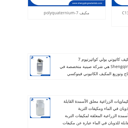
اميد و C13-14
مكيف polyquaternium-7
يف كاتيوني بولي كواتيرنيوم 7
Shengqing هي شركة صينية متخصصة في
تاج وتوزيع المكيف الكاتيوني فينوكسي
إيثانول إصدار بولي كواتيرنيوم 7. ومن خلال
استفادة من خبرتنا ومعرفتنا الواسعة في
ونات العناية الشخصية، نقوم بتطوير
كيماويات الزراعية معلق الأسمدة القابلة
منتجات التي تلبي متطلبات السوق العالمية.
ذوبان في الماء ومكيفات التربة
فنا الأساسي هو إنشاء دائم، ونحن ندعوك
أسمدة الزراعية المعلقة لمكيفات التربة
دة للتعاون معنا في تحقيق نتائج مفيدة
قابلة للذوبان في الماء عبارة عن مكيفات
طرفين. فلنوحد قوانا لتمهيد الطريق نحو