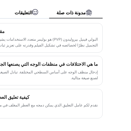
للغاية وقابل للتحلل بسهولة. يستخدم
وما إلى ذلك ، باعتباره الفاعل بالسطح
جلوكوسيد الكوكو عمومًا في الشامبو وحمام
الأساسي أو الثانوي. إنه مناسب خاصة
مدونة ذات صلة
التعليقات
الفقاعات والمستحضر التنظيف والعناية
لمنتجات رعاية الأطفال بسبب معتدلة.
الشخصية ، نظرًا لطفه الممتاز وأداء الرغوة
مقا
والقدرة على تقليل التهيج
البولي فينيل بيروليدون (PVP) هو بوليمر متعدد
التجميل نظرًا لخصائصه في تشكيل الفيلم وقدرته على تعزيز ثبات 
المختلفة لـ PVP، PVP-K30 وPVP-K90 تب
مع تسليط الضوء على خصائصهما الفريدة وتطبيقاتهما ومزاياهما ا
إدخال منظف الوجه على أساس السطحي المختلفة. تبادل الصيغة ا
لصنع صيغة مثالية.
كيفية تعليق ال
نقدم لكم عامل التعليق الذي يمكن دمجه مع العطر المغلف في منتج