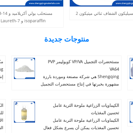
يليكون الشفاف ثنائي ميثيكون 2
مستحلب بولي أكريل
isoparaffin و Laureth-7
منتوجات جديدة
مستحضرات التجميل VP/VA كوبوليمر PVP
مك
VA64
Shengqing هي شركة مصنعة وموردة بارزة
إن
مشهورة بخبرتها في إنتاج مستحضرات التجميل
VPVA Copolymer PVP VA64. مع التركيز
ال
على تطبيقات العناية الشخصية، وضعت
مك
الكيماويات الزراعية ملوحة التربة عامل
ال
Shengqing نفسها كشركة رائدة في توفير
ال
تحسين المغذيات
لل
مكونات عالية الجودة لتلبية المتطلبات
هد
الكيماويات الزراعية ملوحة التربة عامل
ال
المتطورة للسوق الدولية. تلتزم Shengqing
بش
تحسين المغذيات يمكن أن يسرع بشكل فعال
ال
ببناء شراكات طويلة الأمد مع العملاء بينما
لل