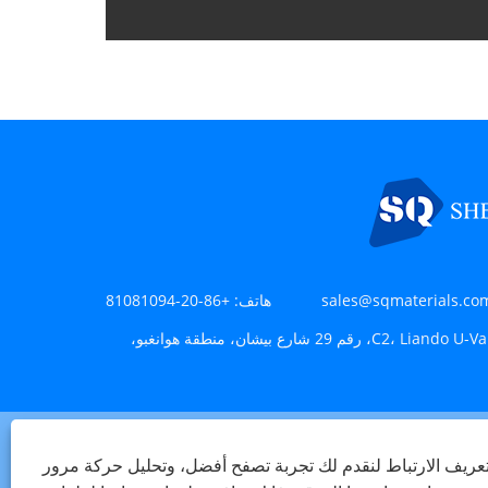
sales@sqmaterials.co
هاتف:
+86-20-81081094
الغرفة 707، المبنى C2، Liando U-Valley، رقم 29 شارع بيشان، منطقة هوانغبو،
ريف الارتباط لنقدم لك تجربة تصفح أفضل، وتحليل حركة مرور